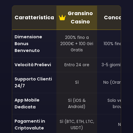
Gransino
Caratteristica
Concorren
Casino
Dimensione
200% fino a
Bonus
2000€ + 100 Giri
100% fino a 5
Gratis
Benvenuto
Velocità Prelievi
Entro 24 ore
3-5 giorni lavora
Supporto Clienti
Sì
No (Orari limita
24/7
App Mobile
Sì (iOS &
Solo version
Dedicata
Android)
browser
Pagamenti in
Sì (BTC, ETH, LTC,
No
Criptovalute
USDT)