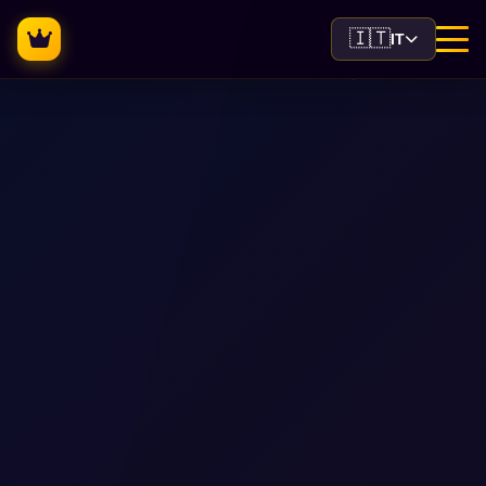
🇮🇹
IT