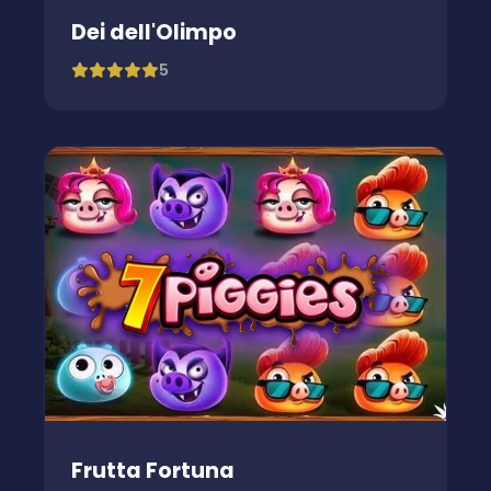
Dei dell'Olimpo
5
Frutta Fortuna