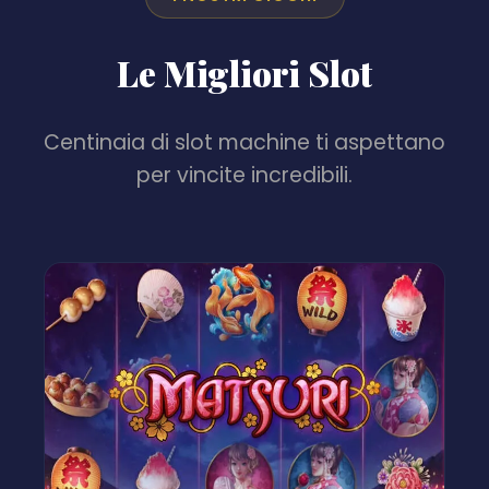
Le Migliori Slot
Centinaia di slot machine ti aspettano
per vincite incredibili.