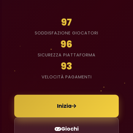
97
SODDISFAZIONE GIOCATORI
96
SICUREZZA PIATTAFORMA
93
VELOCITÀ PAGAMENTI
Inizia
Giochi