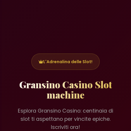
L'Adrenalina delle Slot!
Gransino Casino Slot
machine
Esplora Gransino Casino: centinaia di
slot ti aspettano per vincite epiche.
Iscriviti ora!