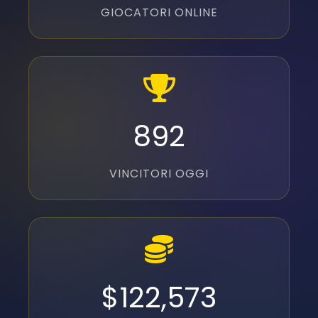
GIOCATORI ONLINE
892
VINCITORI OGGI
$124,567