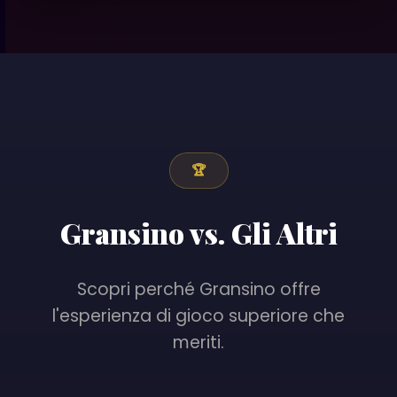
🏆
Gransino vs. Gli Altri
Scopri perché Gransino offre
l'esperienza di gioco superiore che
meriti.