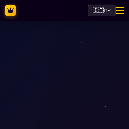
🇮🇹
IT