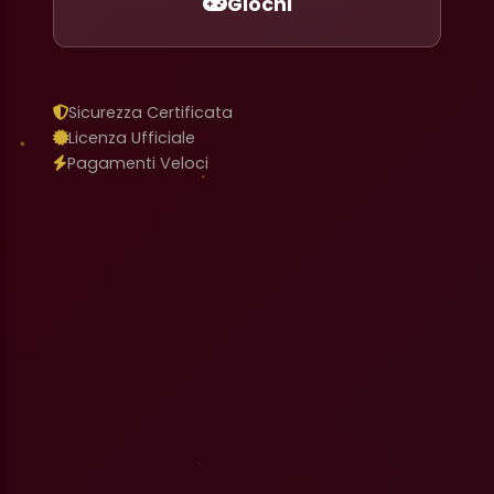
Giochi
Sicurezza Certificata
Licenza Ufficiale
Pagamenti Veloci