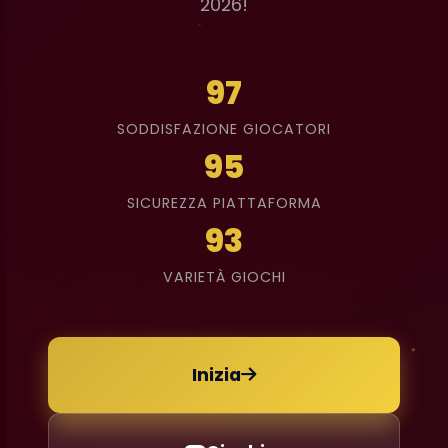
2026!
97
SODDISFAZIONE GIOCATORI
95
SICUREZZA PIATTAFORMA
93
VARIETÀ GIOCHI
Inizia