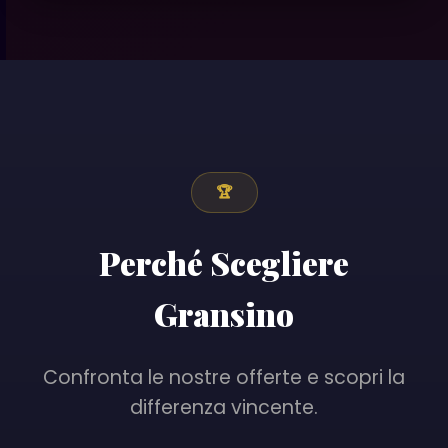
🏆
Perché Scegliere
Gransino
Confronta le nostre offerte e scopri la
differenza vincente.