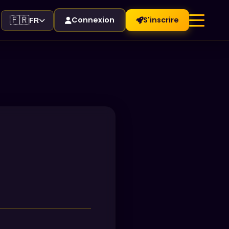
🇫🇷
Connexion
S'inscrire
FR