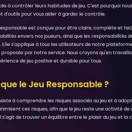
ltés à contrôler leurs habitudes de jeu. C'est pourquoi no
 d'outils pour vous aider à garder le contrôle.
 responsable est conçue pour être claire, complète et fac
abilités envers nos joueurs, ainsi que les responsabilités 
Elle s'applique à tous les utilisateurs de notre plateform
e proposés par notre service. Nous croyons qu'en travail
rience de jeu positive et durable pour tous.
 que le Jeu Responsable ?
siste à comprendre les risques associés au jeu et à adop
misent ces risques, afin que le jeu reste une activité de
 s'agit de trouver un équilibre entre le plaisir du jeu et la