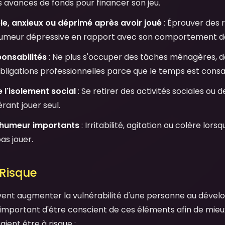
s avances de fonds pour financer son jeu.
le, anxieux ou déprimé après avoir joué
: Éprouver des 
 humeur dépressive en rapport avec son comportement de
ponsabilités
: Ne plus s'occuper des tâches ménagères,
obligations professionnelles parce que le temps est consa
l'isolement social
: Se retirer des activités sociales ou 
rant jouer seul.
humeur importants
: Irritabilité, agitation ou colère lors
as jouer.
 Risque
vent augmenter la vulnérabilité d'une personne au déve
t important d'être conscient de ces éléments afin de mie
aient être à risque :