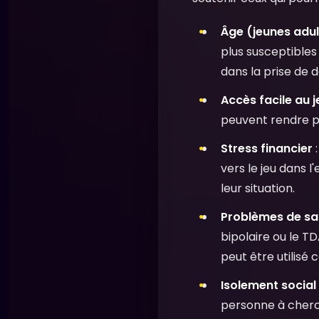
Âge (jeunes adul
plus susceptible
dans la prise de d
Accès facile au j
peuvent rendre pl
Stress financier
:
vers le jeu dans 
leur situation.
Problèmes de sa
bipolaire ou le 
peut être utilis
Isolement social
personne à cherch