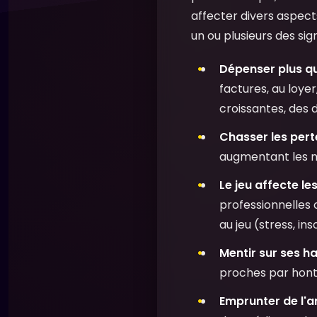
affecter divers aspect
un ou plusieurs des sig
Dépenser plus qu
factures, au loyer
croissantes, des
Chasser les pert
augmentant les m
Le jeu affecte les
professionnelles 
au jeu (stress, in
Mentir sur ses h
proches par honte
Emprunter de l'a