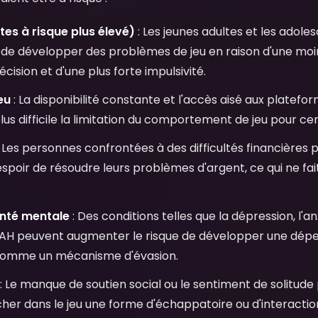
tes à risque plus élevé)
: Les jeunes adultes et les adole
s de développer des problèmes de jeu en raison d'une mo
écision et d'une plus forte impulsivité.
eu
: La disponibilité constante et l'accès aisé aux platefor
us difficile la limitation du comportement de jeu pour ce
 Les personnes confrontées à des difficultés financières
l'espoir de résoudre leurs problèmes d'argent, ce qui ne f
nté mentale
: Des conditions telles que la dépression, l'an
TDAH peuvent augmenter le risque de développer une dépen
é comme un mécanisme d'évasion.
: Le manque de soutien social ou le sentiment de solitu
er dans le jeu une forme d'échappatoire ou d'interaction