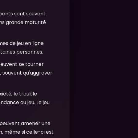
scents sont souvent
ins grande maturité
mes de jeu en ligne
rtaines personnes.
 peuvent se tourner
ait souvent qu'aggraver
xiété, le trouble
dance au jeu. Le jeu
de peuvent amener une
, même si celle-ci est