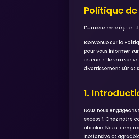
Politique d
Dernière mise à jour : 
Bienvenue sur la Poli
pour vous informer sur 
un contrôle sain sur vo
divertissement sûr et 
1. Introduc
Nous nous engageons fe
excessif. Chez notre ca
absolue. Nous compreno
inoffensive et agréabl