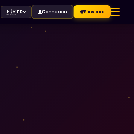
🇫🇷
Connexion
S'inscrire
FR