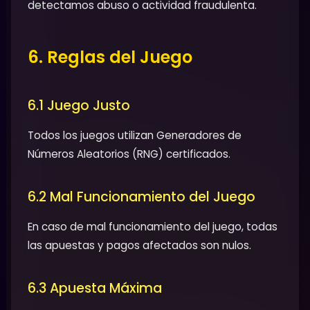
detectamos abuso o actividad fraudulenta.
6. Reglas del Juego
6.1 Juego Justo
Todos los juegos utilizan Generadores de
Números Aleatorios (RNG) certificados.
6.2 Mal Funcionamiento del Juego
En caso de mal funcionamiento del juego, todas
las apuestas y pagos afectados son nulos.
6.3 Apuesta Máxima