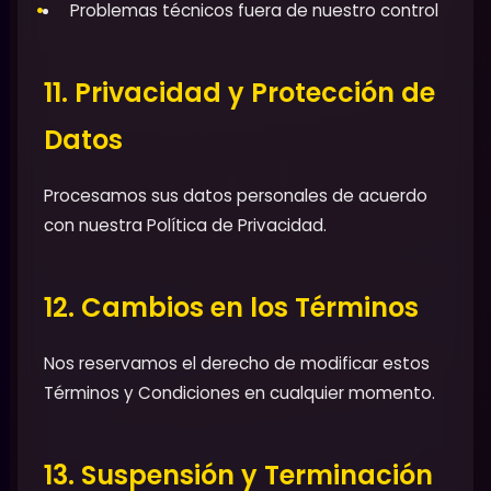
Problemas técnicos fuera de nuestro control
11. Privacidad y Protección de
Datos
Procesamos sus datos personales de acuerdo
con nuestra Política de Privacidad.
12. Cambios en los Términos
Nos reservamos el derecho de modificar estos
Términos y Condiciones en cualquier momento.
13. Suspensión y Terminación