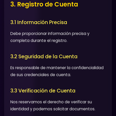
3. Registro de Cuenta
3.1 Información Precisa
Debe proporcionar información precisa y
completa durante el registro.
3.2 Seguridad de la Cuenta
Es responsable de mantener la confidencialidad
de sus credenciales de cuenta.
3.3 Verificación de Cuenta
Nos reservamos el derecho de verificar su
identidad y podemos solicitar documentos.