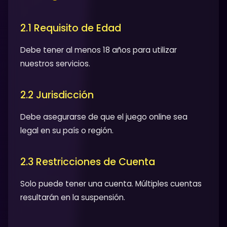
2.1 Requisito de Edad
Debe tener al menos 18 años para utilizar
nuestros servicios.
2.2 Jurisdicción
Debe asegurarse de que el juego online sea
legal en su país o región.
2.3 Restricciones de Cuenta
Solo puede tener una cuenta. Múltiples cuentas
resultarán en la suspensión.