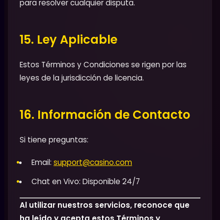
para resolver cualquier disputa.
15. Ley Aplicable
Estos Términos y Condiciones se rigen por las
leyes de la jurisdicción de licencia.
16. Información de Contacto
Si tiene preguntas:
Email:
support@casino.com
Chat en Vivo: Disponible 24/7
Al utilizar nuestros servicios, reconoce que
ha leído y acepta estos Términos y