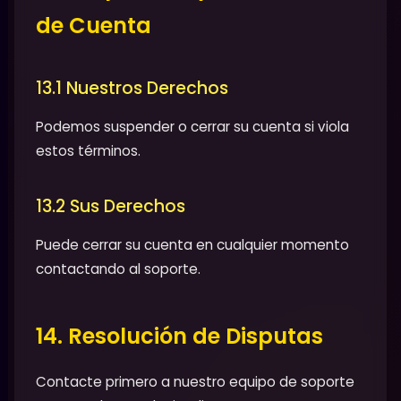
de Cuenta
13.1 Nuestros Derechos
Podemos suspender o cerrar su cuenta si viola
estos términos.
13.2 Sus Derechos
Puede cerrar su cuenta en cualquier momento
contactando al soporte.
14. Resolución de Disputas
Contacte primero a nuestro equipo de soporte