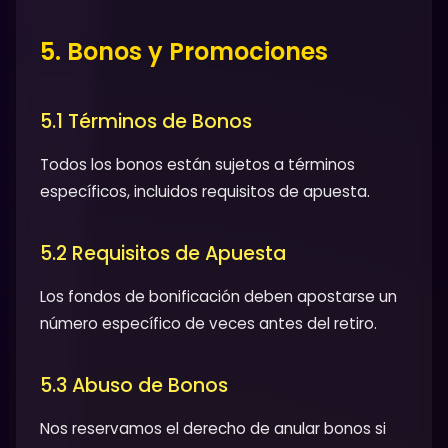
5. Bonos y Promociones
5.1 Términos de Bonos
Todos los bonos están sujetos a términos
específicos, incluidos requisitos de apuesta.
5.2 Requisitos de Apuesta
Los fondos de bonificación deben apostarse un
número específico de veces antes del retiro.
5.3 Abuso de Bonos
Nos reservamos el derecho de anular bonos si