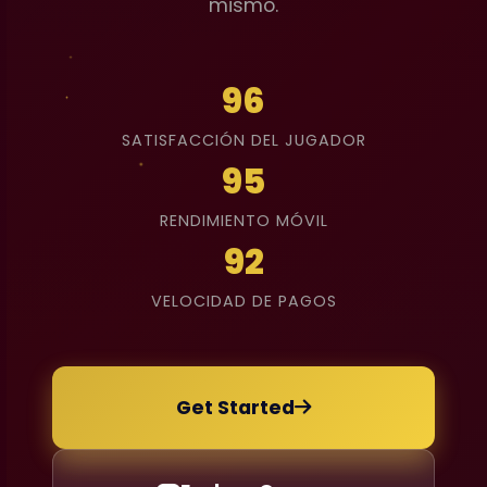
mismo.
96
SATISFACCIÓN DEL JUGADOR
95
RENDIMIENTO MÓVIL
92
VELOCIDAD DE PAGOS
Get Started