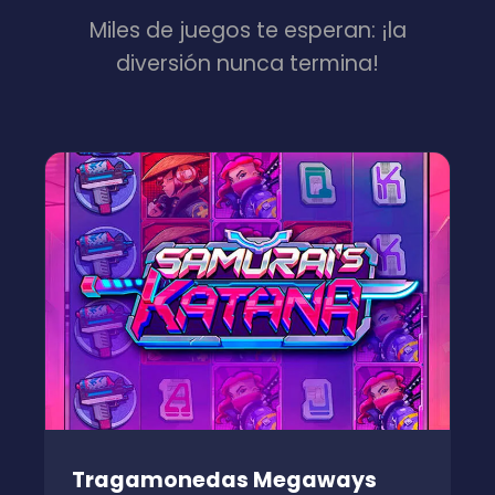
Miles de juegos te esperan: ¡la
diversión nunca termina!
Tragamonedas Megaways