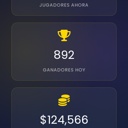
JUGADORES AHORA
892
GANADORES HOY
$124,567