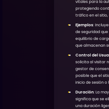
vitales para la a
protegiendo contr
tráfico en el siti
Ejemplos
: Incluy
de seguridad que 
equilibrio de carg
que almacenan su
Control del Usua
solicita al visita
gestor de consent
posible que el si
inicio de sesión o
Duración
: La may
significa que se
una duración lige