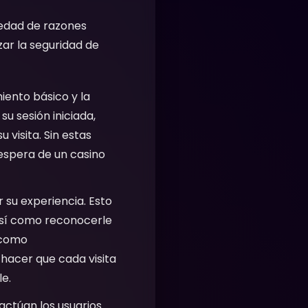
riedad de razones
zar la seguridad de
iento básico y la
u sesión iniciada,
 visita. Sin estas
 espera de un casino
 su experiencia. Esto
 así como reconocerle
 como
 hacer que cada visita
e.
ctúan los usuarios