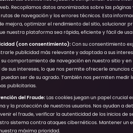
 web. Recopilamos datos anonimizados sobre las páginas v
rutas de navegación y los errores técnicos. Esta informac
de mejora, optimizar el rendimiento del sitio, solucionar 
e nuestra plataforma sea rápida, eficiente y fácil de usa
icidad (con consentimiento):
Con su consentimiento expl
rarle publicidad más relevante y adaptada a sus interese
 su comportamiento de navegación en nuestro sitio y en o
il de sus intereses, lo que nos permite ofrecerle anuncios 
puedan ser de su agrado. También nos permiten medir la
s publicitarias.
ención del Fraude:
Las cookies juegan un papel crucial e
a y la protección de nuestros usuarios. Nos ayudan a de
nir el fraude, verificar la autenticidad de los inicios de 
estro sistema contra ataques cibernéticos. Mantener un 
 nuestra máxima prioridad.