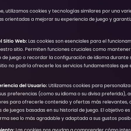
ne, utilizamos cookies y tecnologías similares por una va
as orientadas a mejorar su experiencia de juego y garanti
l Sitio Web:
Las cookies son esenciales para el funcionam
stro sitio. Permiten funciones cruciales como mantener s
 de juego o recordar la configuración de idioma durante su
sitio no podría ofrecerle los servicios fundamentales que
riencia del Usuario:
Utilizamos cookies para personalizar
sus preferencias (como su idioma o su divisa preferida),
iores para ofrecerle contenido y ofertas más relevantes,
e juegos basadas en su historial de juego. El objetivo es
orma sea lo más agradable y adaptada a sus gustos posibl
miento:
Las cookies nos ayudan a comprender cómo intera