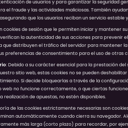
utenticación de usuarios y para garantizar la seguridad ge
a el fraude y las actividades maliciosas. También ayudan 
o, asegurando que los usuarios reciban un servicio estable y
en cookies de sesión que le permiten iniciar y mantener su
verifican la autenticidad de sus acciones para prevenir el
a que distribuyen el tráfico del servidor para mantener la
s preferencias de consentimiento para el uso de otras c
rio
: Debido a su carácter esencial para la prestación del 
r nuestro sitio web, estas cookies no se pueden deshabilita
imiento. Si decide bloquearlas a través de la configuraci
tio web no funcione correctamente, o que ciertas funcione
 la realización de apuestas, no estén disponibles.
oría de las cookies estrictamente necesarias son cookies
 eliminan automáticamente cuando cierra su navegador. 
ramente más larga (corto plazo) para recordar, por ejem