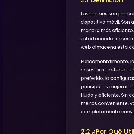
2.1 Definición
Las cookies son pequeñ
dispositivo móvil. Son
manera más eficiente, 
usted accede a nuestro
web almacena esta cook
Fundamentalmente, las 
casos, sus preferencias
preferido, la configur
principal es mejorar la
fluida y eficiente. Si
menos conveniente, ya 
completamente nuevo
2.2 ¿Por Qué Ut