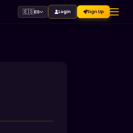
🇪🇸
Login
Sign Up
ES