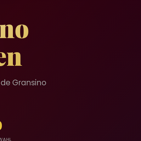
ino
en
nde Gransino
0
SWAHL