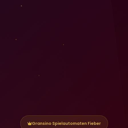
Gransino Spielautomaten Fieber