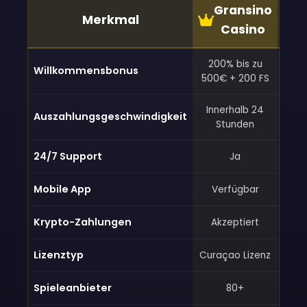
Gransino
Merkmal
Mit
Casino
200% bis zu
Willkommensbonus
100%
500€ + 200 FS
Innerhalb 24
Auszahlungsgeschwindigkeit
3-
Stunden
24/7 Support
Ja
Nu
Mobile App
Verfügbar
Krypto-Zahlungen
Akzeptiert
Lizenztyp
Curaçao Lizenz
Un
Spieleanbieter
80+