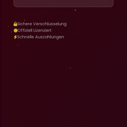
Sichere Verschlüsselung
Offiziell Lizenziert
Schnelle Auszahlungen