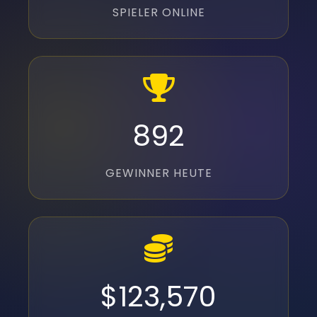
SPIELER ONLINE
892
GEWINNER HEUTE
$124,567