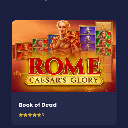
Book of Dead
5