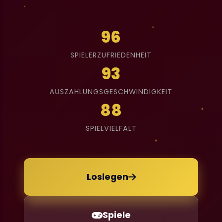
96
SPIELERZUFRIEDENHEIT
93
AUSZAHLUNGSGESCHWINDIGKEIT
88
SPIELVIELFALT
Loslegen
Spiele