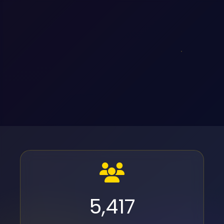
5,417