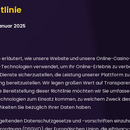
linie
Januar 2025
e erläutert, wie unsere Website und unsere Online-Casin
-Technologien verwendet, um Ihr Online-Erlebnis zu verbe
 Dienste sicherzustellen, die Leistung unserer Plattform z
ng bereitzustellen. Wir legen großen Wert auf Transparen
e Bereitstellung dieser Richtlinie möchten wir Sie umfass
echnologien zum Einsatz kommen, zu welchem Zweck dies
keiten Sie bezüglich Ihrer Daten haben.
e geltenden Datenschutzgesetze und -vorschriften einzuh
rdnung (DSGVO) der Europäischen Union, die ePrivacy-R