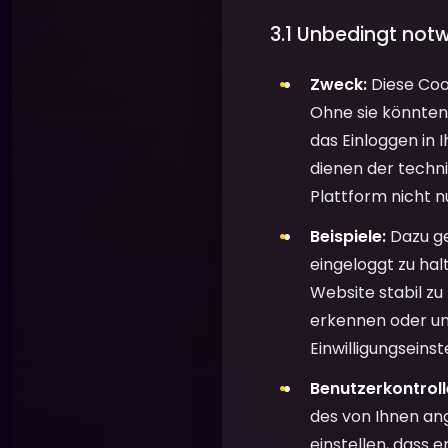
3.1 Unbedingt not
Zweck:
Diese Cook
Ohne sie könnten 
das Einloggen in I
dienen der techni
Plattform nicht n
Beispiele:
Dazu ge
eingeloggt zu hal
Website stabil zu
erkennen oder une
Einwilligungseins
Benutzerkontroll
des von Ihnen ang
einstellen, dass 