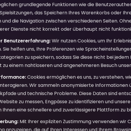
glichen grundlegende Funktionen wie die Benutzerauthenti
 Spielsitzungen, das Speichern Ihres Warenkorbs oder Ih
n und die Navigation zwischen verschiedenen Seiten. Ohn
erer Dienste nicht korrekt oder überhaupt nicht funktion
r Benutzererfahrung:
Wir nutzen Cookies, um Ihr Erlebnis
. Sie helfen uns, Ihre Präferenzen wie Spracheinstellung
ategorien zu speichern, sodass Sie diese nicht bei jede
rt zu einem nahtloseren und angenehmeren Besuch unser
rformance:
Cookies ermöglichen es uns, zu verstehen, w
interagieren. Wir sammeln anonymisierte Informationen 
ickpfade und technische Probleme. Diese Daten sind ents
Website zu messen, Engpässe zu identifizieren und unsere 
 Ihnen eine schnellere und zuverlässigere Plattform zu bi
erbung:
Mit Ihrer expliziten Zustimmung verwenden wir C
g anzuzeigen, die auf Ihren Interessen und Ihrem Browsin