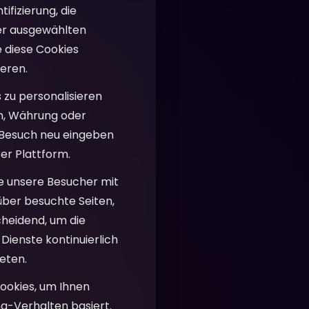
fizierung, die
rer ausgewählten
e diese Cookies
ieren.
 zu personalisieren
en, Währung oder
m Besuch neu eingeben
er Plattform.
ie unsere Besucher mit
über besuchte Seiten,
cheidend, um die
Dienste kontinuierlich
eten.
ookies, um Ihnen
g-Verhalten basiert.