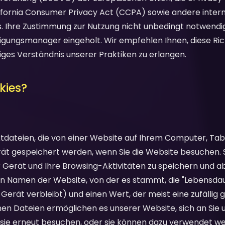
lifornia Consumer Privacy Act (CCPA) sowie andere inter
 Ihre Zustimmung zur Nutzung nicht unbedingt notwendig
igungsmanager eingeholt. Wir empfehlen Ihnen, diese Richt
diges Verständnis unserer Praktiken zu erlangen.
kies?
extdateien, die von einer Website auf Ihrem Computer, Ta
t gespeichert werden, wenn Sie die Website besuchen. S
 Gerät und Ihre Browsing-Aktivitäten zu speichern und ab
en Namen der Website, von der es stammt, die "Lebensdau
 Gerät verbleibt) und einen Wert, der meist eine zufällig 
nen Dateien ermöglichen es unserer Website, sich an Sie 
e sie erneut besuchen, oder sie können dazu verwendet we