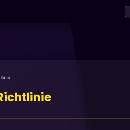
linie
ichtlinie